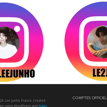
COMPTES OFFICIEL
26 Lee Junho France. Created
free using WordPress and
Kubio