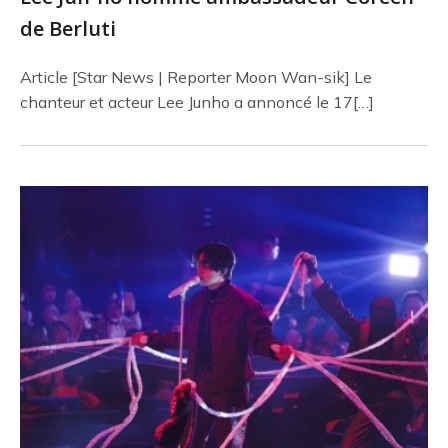
de Berluti
Article [Star News | Reporter Moon Wan-sik] Le
chanteur et acteur Lee Junho a annoncé le 17[…]