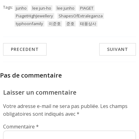
Tags:
junho
lee jun-ho
lee junho
PIAGET
PiagetHighJewellery
ShapesOfExtraleganza
typhoonfamily
이준호
준호
태풍상사
PRECEDENT
SUIVANT
Pas de commentaire
Laisser un commentaire
Votre adresse e-mail ne sera pas publiée.
Les champs
obligatoires sont indiqués avec
*
Commentaire
*